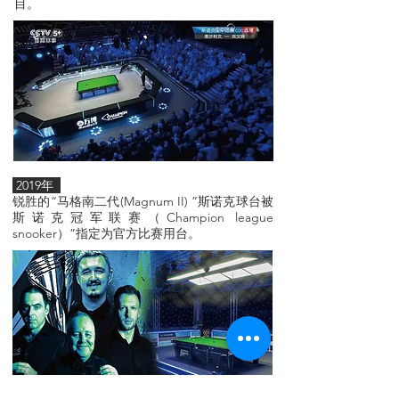
目。
2019年
锐胜的“马格南二代(Magnum II) ”斯诺克球台被
斯诺克冠军联赛（Champion league
snooker）”指定为官方比赛用台。