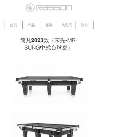
首页
产品
赛事
代理商
简介
MR-
简凡2023款（宋先-
SUNG
中式台球桌）